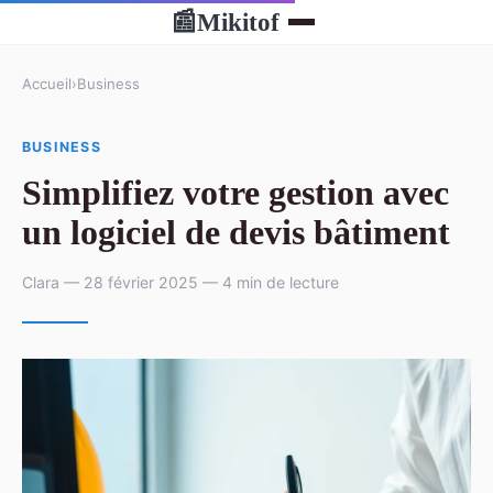
Mikitof
📰
Accueil
›
Business
BUSINESS
Simplifiez votre gestion avec
un logiciel de devis bâtiment
Clara — 28 février 2025 — 4 min de lecture